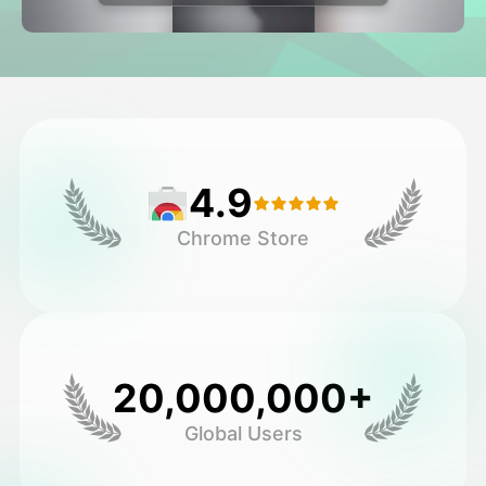
Video hình đại diện
▼
AI Video
▼
Hình ảnh AI
▼
4.9
Các công cụ khác
▼
Chrome Store
Xem tất cả mẫu
Thư viện
20,000,000+
Global Users
Blog