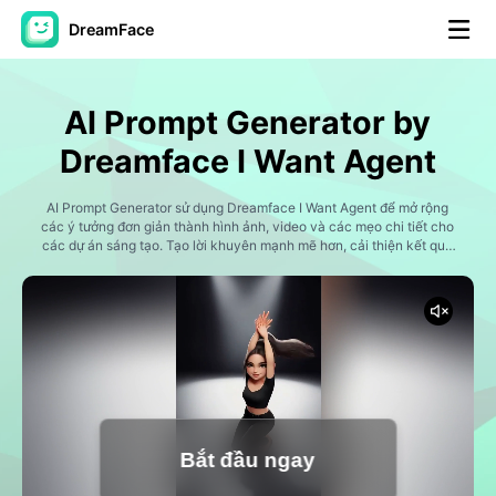
DreamFace
Công cụ trí tuệ nhân tạo
AI Prompt Generator by
Video hình đại diện
▼
Dreamface I Want Agent
AI Video
AI Prompt Generator sử dụng Dreamface I Want Agent để mở rộng
▼
các ý tưởng đơn giản thành hình ảnh, video và các mẹo chi tiết cho
các dự án sáng tạo. Tạo lời khuyên mạnh mẽ hơn, cải thiện kết quả
AI và hợp lý hóa quy trình làm việc sáng tạo của bạn.
Hình ảnh AI
▼
Các công cụ khác
▼
Xem tất cả công cụ
Bắt đầu ngay
Mẫu