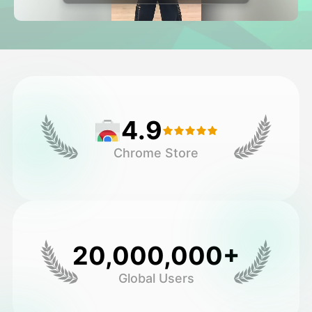
Video hình đại diện
▼
AI Video
▼
Hình ảnh AI
▼
4.9
Các công cụ khác
▼
Chrome Store
Xem tất cả mẫu
Thư viện
20,000,000+
Global Users
Blog