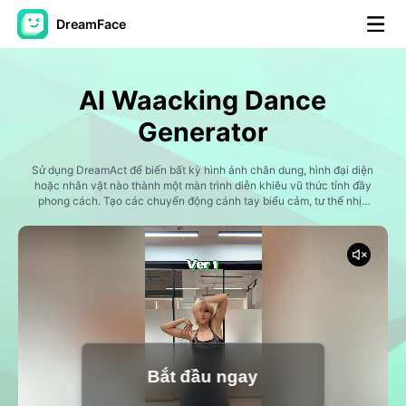
DreamFace
Công cụ trí tuệ nhân tạo
AI Waacking Dance
Video hình đại diện
▼
Generator
AI Video
Sử dụng DreamAct để biến bất kỳ hình ảnh chân dung, hình đại diện
▼
hoặc nhân vật nào thành một màn trình diễn khiêu vũ thức tỉnh đầy
phong cách. Tạo các chuyển động cánh tay biểu cảm, tư thế nhịp
nhàng, vũ đạo theo phong cách thời trang và các video khiêu vũ AI
Hình ảnh AI
▼
sôi động được thiết kế cho xu hướng TikTok, thử thách khiêu vũ,
biên tập viên sáng tạo.
Các công cụ khác
▼
Xem tất cả công cụ
Bắt đầu ngay
Mẫu