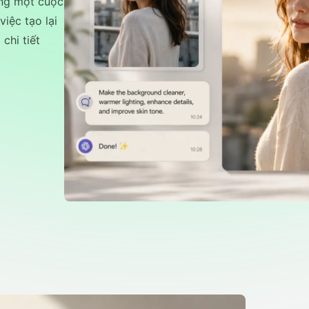
ùng một cuộc
iệc tạo lại
chi tiết