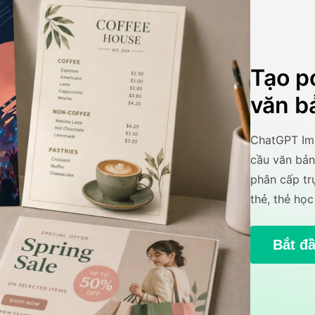
Tạo p
văn b
ChatGPT Ima
cầu văn bản
phân cấp tr
thẻ, thẻ họ
Bắt đ