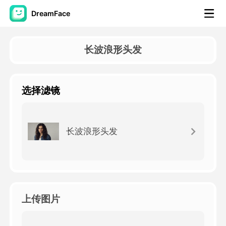
DreamFace
人工智能工具
长波浪形头发
头像视频
▼
选择滤镜
AI视频
▼
AI照片
▼
长波浪形头发
其他工具
▼
查看所有工具
上传图片
模板