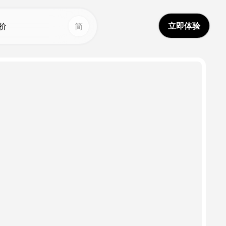
立即体验
价
简
其他工具
其他工具
声音克隆
语音克隆
Hot
Hot
视频翻译
换脸
New
换脸
视频翻译
New
视频增强器
智能声音
文本转语音
终生视频故事
New