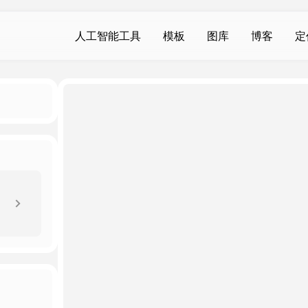
人工智能工具
模板
图库
博客
定
AI视频
AI视频
AI照片
AI照片
AI视频生成器
AI接吻
文字到图像
生日照片
Hot
Hot
Hot
Hot
器
图像到视频
AI拥抱
AI过滤器
结婚照片
w
New
Hot
New
文字转视频
AI复活
背景去除
头像照片
New
视频增强
AI身体扭动
照片增强器
水印去除
New
New
水印去除
梦幻金鱼
AI图像检测器
老照片修复
New
New