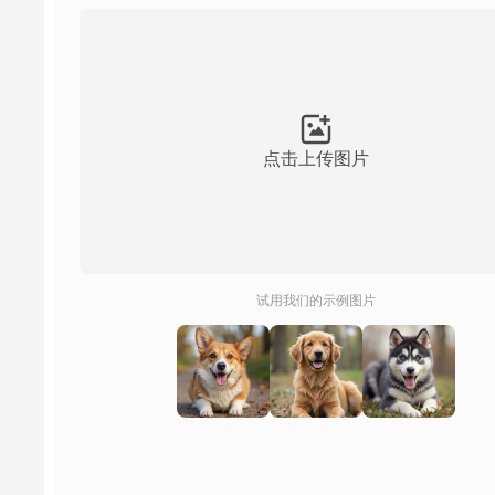
点击上传图片
试用我们的示例图片