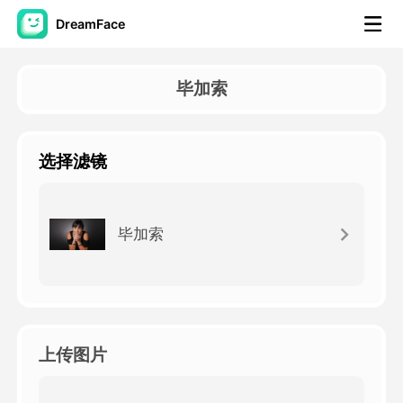
DreamFace
人工智能工具
毕加索
头像视频
▼
选择滤镜
AI视频
▼
AI照片
▼
毕加索
其他工具
▼
查看所有工具
上传图片
模板