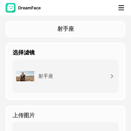
DreamFace
人工智能工具
射手座
头像视频
▼
选择滤镜
AI视频
▼
AI照片
▼
射手座
其他工具
▼
查看所有工具
上传图片
模板