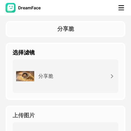
DreamFace
人工智能工具
分享脆
头像视频
▼
选择滤镜
AI视频
▼
AI照片
▼
分享脆
其他工具
▼
查看所有工具
上传图片
模板