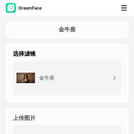
DreamFace
人工智能工具
金牛座
头像视频
▼
选择滤镜
AI视频
▼
AI照片
▼
金牛座
其他工具
▼
查看所有工具
上传图片
模板