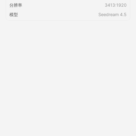
分辨率
3413:1920
模型
Seedream 4.5
定价
接口