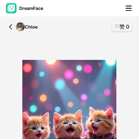
DreamFace
赞
0
All
Chloe
人工智能工具
头像视频
▼
AI视频
▼
AI照片
▼
其他工具
▼
查看所有工具
模板