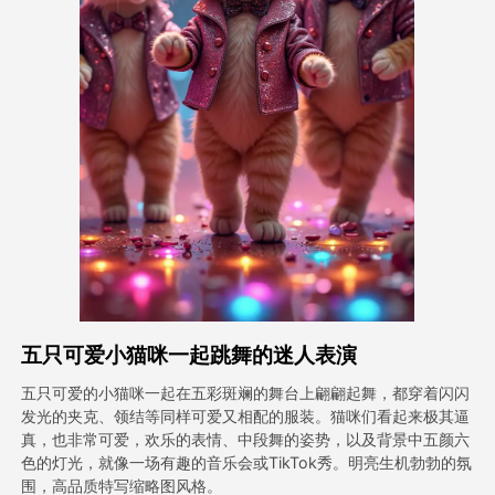
头像视频
▼
AI视频
▼
AI照片
▼
其他工具
▼
查看所有模板
五只可爱小猫咪一起跳舞的迷人表演
图库
五只可爱的小猫咪一起在五彩斑斓的舞台上翩翩起舞，都穿着闪闪
发光的夹克、领结等同样可爱又相配的服装。猫咪们看起来极其逼
真，也非常可爱，欢乐的表情、中段舞的姿势，以及背景中五颜六
博客
色的灯光，就像一场有趣的音乐会或TikTok秀。明亮生机勃勃的氛
围，高品质特写缩略图风格。