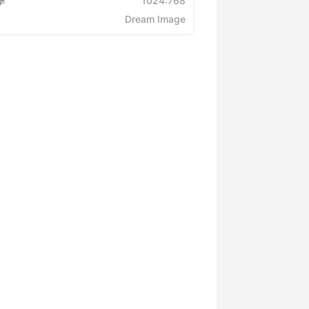
率
1024:768
Dream Image