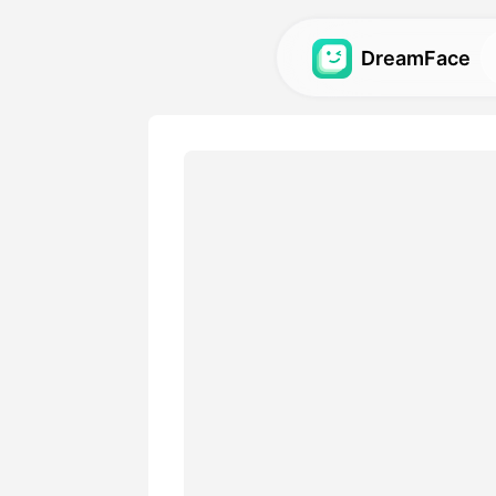
DreamFace
人工智能工具
探索最强大的头像、视频和
图库
发现并重现使用我们的人工
视觉效果。
定价
选择符合您创意需求的灵活