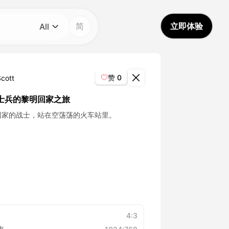
简
立即体验
All
分类
All
赞
0
Scott
Avatar Video
士兵的黎明回家之旅
回家的战士，站在空荡荡的火车站里。
Pet Video
AI Video
AI Photo
Trendy Template
4:3