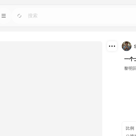
模板
前往
前往
图像人工智能工具。
使用适用于任何需求的现成设计快速启动项目。
博客
前往
前往
下载
一个
智能工具制作的精彩
阅读 Dreamface AI 创意科技的见解、更新和技
巧。
分享
黎明
接口
前往
前往
计划。
轻松将我们的人工智能功能集成到您自己的应用
程序中。
比例