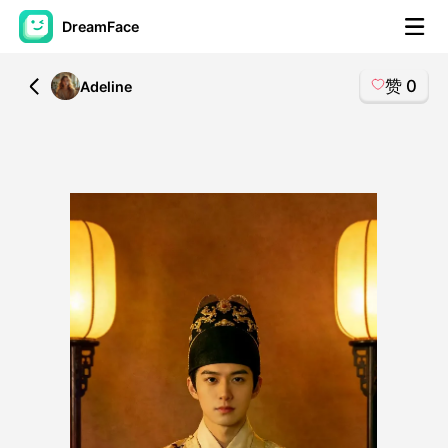
DreamFace
赞
0
All
Adeline
人工智能工具
头像视频
▼
AI视频
▼
AI照片
▼
其他工具
▼
查看所有工具
模板