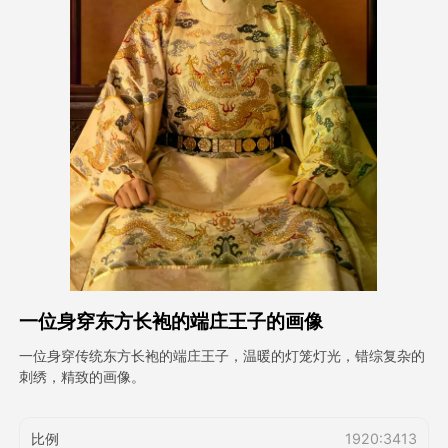
头像视频
▼
AI视频
▼
AI照片
▼
其他工具
▼
查看所有模板
一位身穿东方长袍的端庄王子的画像
图库
一位身穿传统东方长袍的端庄王子，温暖的灯笼灯光，错综复杂的
刺绣，精致的画像。
博客
比例
1920:3413