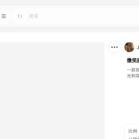
模板
前往
前往
图像人工智能工具。
使用适用于任何需求的现成设计快速启动项目。
J
博客
前往
前往
下载
微笑
智能工具制作的精彩
阅读 Dreamface AI 创意科技的见解、更新和技
巧。
分享
一群
光和
接口
前往
前往
计划。
轻松将我们的人工智能功能集成到您自己的应用
程序中。
比例