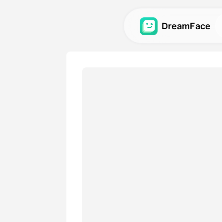
DreamFace
人工智能工具
探索最强大的头像、视频和
图库
发现并重现使用我们的人工
视觉效果。
定价
选择符合您创意需求的灵活