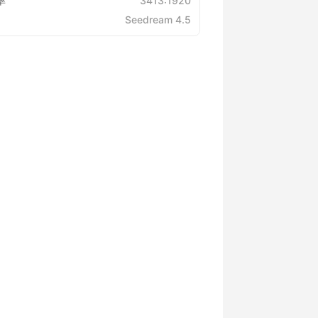
率
3413:1920
Seedream 4.5