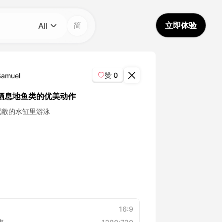
简
立即体验
All
分类
All
赞
0
Samuel
Avatar Video
栖息地鱼类的优美动作
宽敞的水缸里游泳
Pet Video
AI Video
AI Photo
Trendy Template
16:9