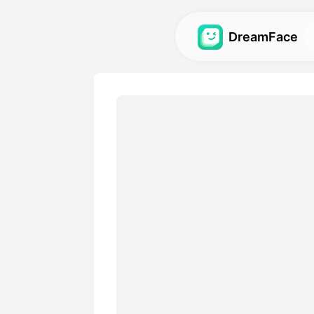
DreamFace
人工智能工具
探索最强大的头像、视频和
图库
发现并重现使用我们的人工
视觉效果。
定价
选择符合您创意需求的灵活