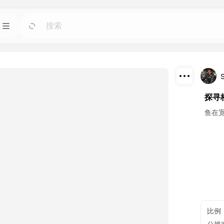
模板
前往
前往
图像人工智能工具。
使用适用于任何需求的现成设计快速启动项目。
博客
前往
前往
下载
探寻
智能工具制作的精彩
阅读 Dreamface AI 创意科技的见解、更新和技
巧。
分享
鱼在
接口
前往
前往
计划。
轻松将我们的人工智能功能集成到您自己的应用
程序中。
比例