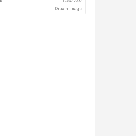
率
1280:720
Dream Image