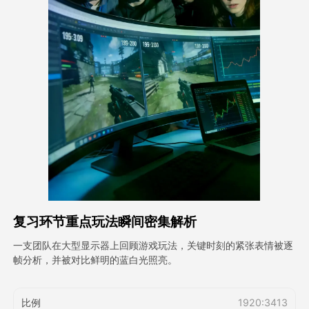
头像视频
▼
AI视频
▼
AI照片
▼
其他工具
▼
查看所有模板
复习环节重点玩法瞬间密集解析
图库
一支团队在大型显示器上回顾游戏玩法，关键时刻的紧张表情被逐
帧分析，并被对比鲜明的蓝白光照亮。
博客
比例
1920:3413