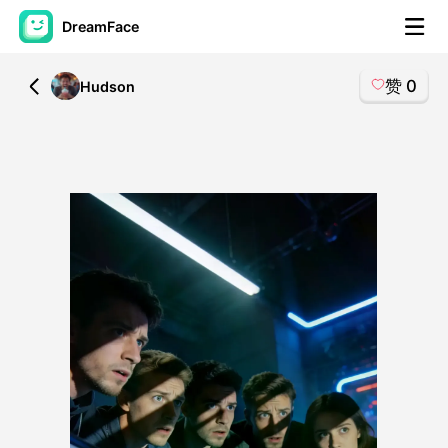
DreamFace
赞
0
All
Hudson
人工智能工具
头像视频
▼
AI视频
▼
AI照片
▼
其他工具
▼
查看所有工具
模板