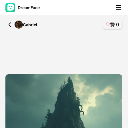
DreamFace
赞
0
All
Gabriel
人工智能工具
头像视频
▼
AI视频
▼
AI照片
▼
其他工具
▼
查看所有工具
模板