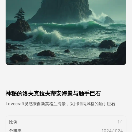
头像视频
▼
AI视频
▼
AI照片
▼
其他工具
▼
查看所有模板
神秘的洛夫克拉夫蒂安海景与触手巨石
图库
Lovecraft灵感来自新英格兰海景，采用特纳风格的触手巨石
比例
1:1
博客
分辨率
1024:1024