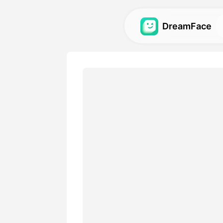
DreamFace
人工智能工具
探索最强大的头像、视频和
图库
发现并重现使用我们的人工
视觉效果。
定价
选择符合您创意需求的灵活