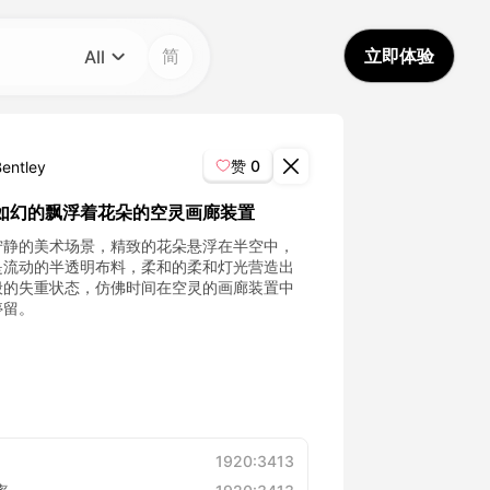
简
立即体验
All
分类
All
赞
0
Bentley
Avatar Video
如幻的飘浮着花朵的空灵画廊装置
宁静的美术场景，精致的花朵悬浮在半空中，
Pet Video
是流动的半透明布料，柔和的柔和灯光营造出
般的失重状态，仿佛时间在空灵的画廊装置中
停留。
AI Video
AI Photo
Trendy Template
1920:3413