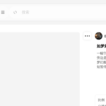
模板
前往
前往
图像人工智能工具。
使用适用于任何需求的现成设计快速启动项目。
博客
前往
前往
下载
如梦
智能工具制作的精彩
阅读 Dreamface AI 创意科技的见解、更新和技
巧。
分享
一幅
旁边
梦幻
接口
前往
前往
短暂
计划。
轻松将我们的人工智能功能集成到您自己的应用
程序中。
比例