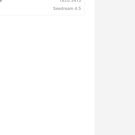
率
1920:3413
Seedream 4.5