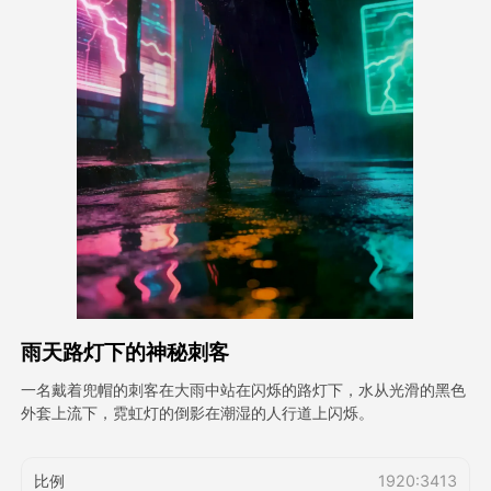
头像视频
▼
AI视频
▼
AI照片
▼
其他工具
▼
查看所有模板
雨天路灯下的神秘刺客
图库
一名戴着兜帽的刺客在大雨中站在闪烁的路灯下，水从光滑的黑色
外套上流下，霓虹灯的倒影在潮湿的人行道上闪烁。
博客
比例
1920:3413