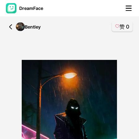
DreamFace
赞
0
All
Bentley
人工智能工具
头像视频
▼
AI视频
▼
AI照片
▼
其他工具
▼
查看所有工具
模板