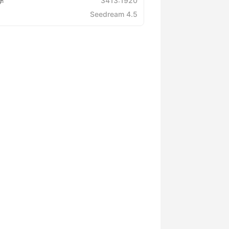
率
3413:1920
Seedream 4.5