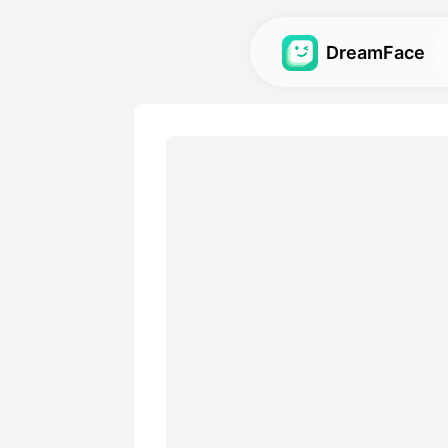
DreamFace
人工智能工具
探索最强大的头像、视频和
图库
发现并重现使用我们的人工
视觉效果。
定价
选择符合您创意需求的灵活