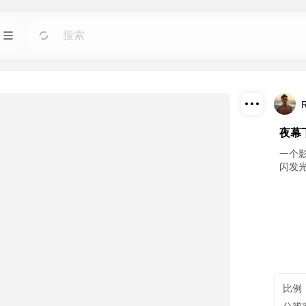
模板
前往
前往
图像人工智能工具。
使用适用于任何需求的现成设计快速启动项目。
博客
前往
前往
下载
夜幕
智能工具制作的精彩
阅读 Dreamface AI 创意科技的见解、更新和技
巧。
分享
一个
闪发
接口
前往
前往
计划。
轻松将我们的人工智能功能集成到您自己的应用
程序中。
比例