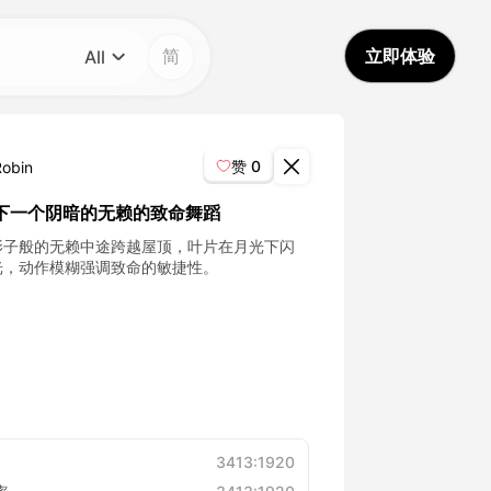
简
立即体验
All
分类
All
赞
0
Robin
Avatar Video
下一个阴暗的无赖的致命舞蹈
影子般的无赖中途跨越屋顶，叶片在月光下闪
Pet Video
光，动作模糊强调致命的敏捷性。
AI Video
AI Photo
Trendy Template
3413:1920