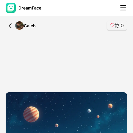
DreamFace
赞
0
All
Caleb
人工智能工具
头像视频
▼
AI视频
▼
AI照片
▼
其他工具
▼
查看所有工具
模板