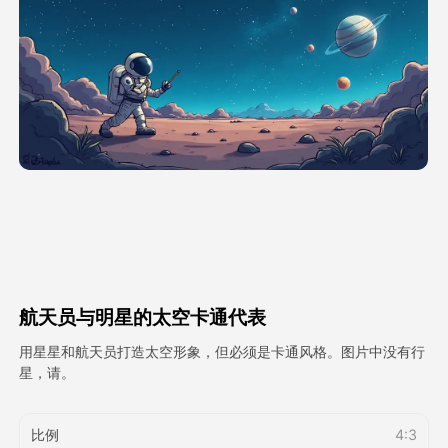
头像视频
▼
AI视频
▼
AI照片
▼
其他工具
▼
查看所有模板
航天员与明星的太空卡通代表
图库
用星星和航天员打造太空形象，但必须是卡通风格。图片中没有行
星，请。
博客
比例
4:3