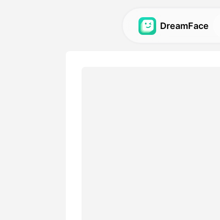
DreamFace
人工智能工具
探索最强大的头像、视频和
图库
发现并重现使用我们的人工
视觉效果。
定价
选择符合您创意需求的灵活