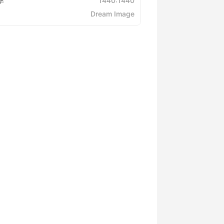
率
1440:1440
Dream Image