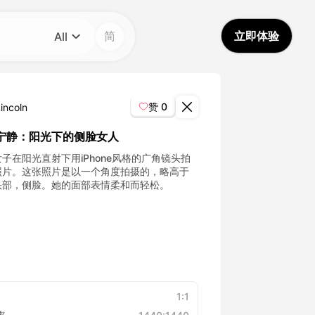
简
立即体验
All
分类
All
赞
0
incoln
Avatar Video
宁静：阳光下的侧脸女人
子在阳光直射下用iPhone风格的广角镜头拍
Pet Video
照片。这张照片是以一个角度拍摄的，略高于
头部，侧脸。她的面部表情柔和而轻松。
AI Video
AI Photo
Trendy Template
1:1