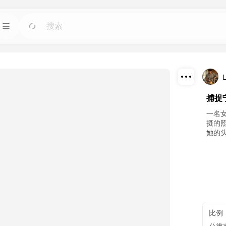
模板
前往
前往
图像人工智能工具。
使用适用于任何需求的现成设计快速启动项目。
L
博客
前往
前往
下载
捕捉
智能工具制作的精彩
阅读 Dreamface AI 创意科技的见解、更新和技
巧。
分享
一名女
摄的
她的
接口
前往
前往
计划。
轻松将我们的人工智能功能集成到您自己的应用
程序中。
比例