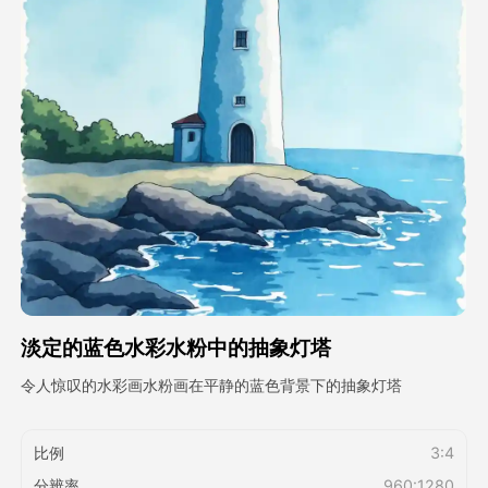
头像视频
▼
AI视频
▼
AI照片
▼
其他工具
▼
查看所有模板
淡定的蓝色水彩水粉中的抽象灯塔
图库
令人惊叹的水彩画水粉画在平静的蓝色背景下的抽象灯塔
博客
比例
3:4
分辨率
960:1280