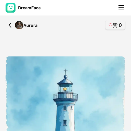
DreamFace
赞
0
All
Aurora
人工智能工具
头像视频
▼
AI视频
▼
AI照片
▼
其他工具
▼
查看所有工具
模板