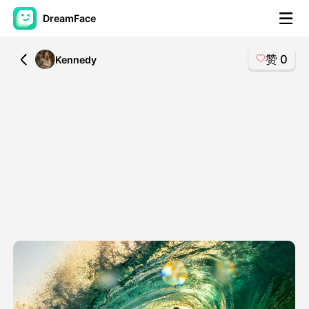
DreamFace
赞
0
All
Kennedy
人工智能工具
头像视频
▼
AI视频
▼
AI照片
▼
其他工具
▼
查看所有工具
模板