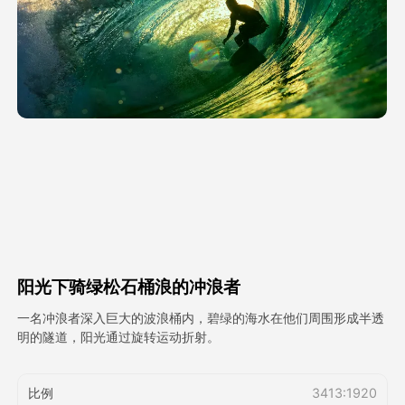
头像视频
▼
AI视频
▼
AI照片
▼
其他工具
▼
查看所有模板
阳光下骑绿松石桶浪的冲浪者
图库
一名冲浪者深入巨大的波浪桶内，碧绿的海水在他们周围形成半透
明的隧道，阳光通过旋转运动折射。
博客
比例
3413:1920