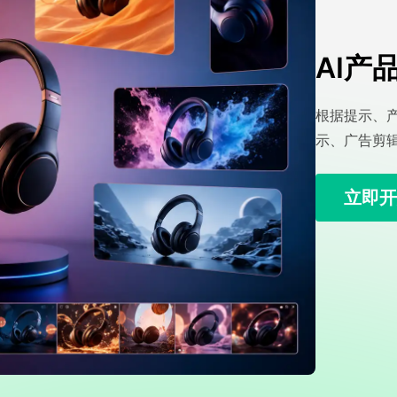
AI产
根据提示、
示、广告剪
立即开