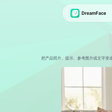
DreamFace
头像视频
头像视频
头像视频
视频唇形同步
Hot
Hot
AI数字人视频生成
照片嘴唇同步
Ne
把产品照片、提示、参考图片或文字变成
宠物视频
宠物嘴唇同步
Hot
AI宝宝播客
动作跟随
New
动作视频
梦幻头像3.0