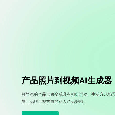
产品照片到视频AI生成器
将静态的产品形象变成具有相机运动、生活方式场
景、品牌可视方向的动人产品剪辑。