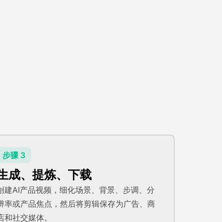
步骤 3
生成、提炼、下载
创建AI产品视频，细化场景、背景、步调、分
辨率或产品焦点，然后将剪辑保存为广告、商
店和社交媒体。