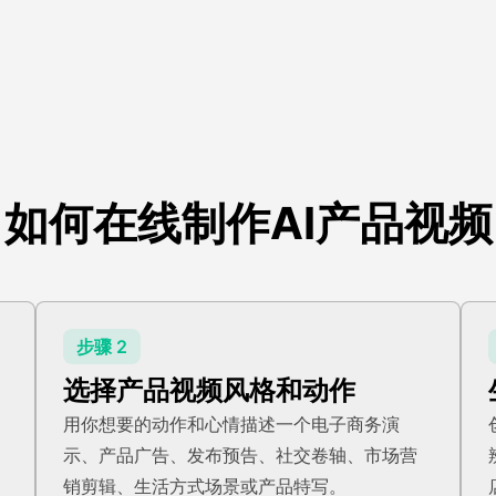
如何在线制作AI产品视频
步骤 2
选择产品视频风格和动作
用你想要的动作和心情描述一个电子商务演
示、产品广告、发布预告、社交卷轴、市场营
销剪辑、生活方式场景或产品特写。