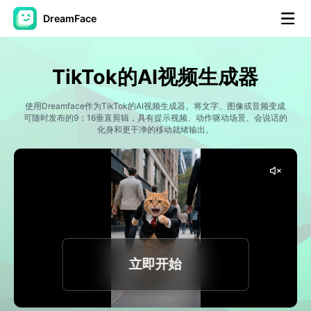
DreamFace
人工智能工具
TikTok的AI视频生成器
头像视频
▼
使用Dreamface作为TikTok的AI视频生成器。将文字、图像或音频变成
可随时发布的9：16垂直剪辑，具有提示视频、动作驱动场景、会说话的
AI视频
化身和更干净的移动就绪输出。
▼
AI照片
▼
其他工具
▼
查看所有工具
立即开始
模板