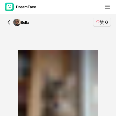
DreamFace
赞
0
All
Bella
人工智能工具
头像视频
▼
AI视频
▼
AI照片
▼
其他工具
▼
查看所有工具
模板