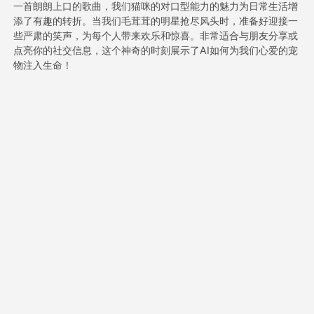
一首朗朗上口的歌曲，我们猫咪的对口型能力的魅力为日常生活增
添了有趣的转折。当我们毛茸茸的明星抢尽风头时，准备好迎接一
些严肃的笑声，为每个人带来欢乐和惊喜。非常适合与朋友分享或
定价
点亮你的社交信息，这个神奇的时刻展示了AI如何为我们心爱的宠
物注入生命！
接口