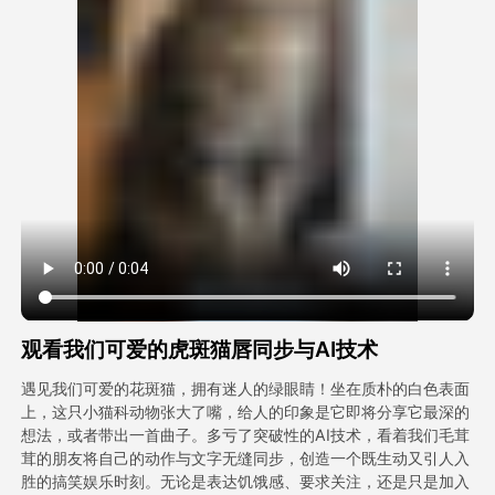
头像视频
▼
AI视频
▼
AI照片
▼
其他工具
▼
查看所有模板
观看我们可爱的虎斑猫唇同步与AI技术
图库
遇见我们可爱的花斑猫，拥有迷人的绿眼睛！坐在质朴的白色表面
上，这只小猫科动物张大了嘴，给人的印象是它即将分享它最深的
想法，或者带出一首曲子。多亏了突破性的AI技术，看着我们毛茸
茸的朋友将自己的动作与文字无缝同步，创造一个既生动又引人入
博客
胜的搞笑娱乐时刻。无论是表达饥饿感、要求关注，还是只是加入