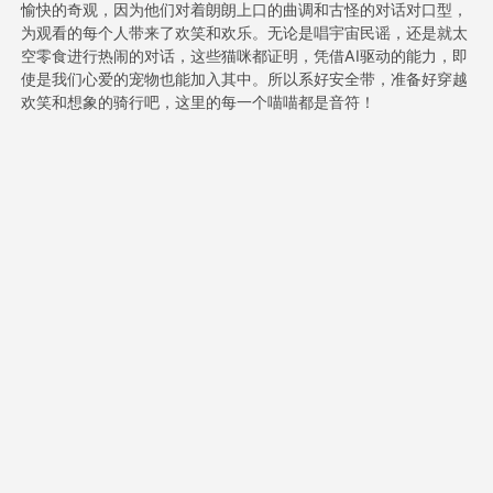
愉快的奇观，因为他们对着朗朗上口的曲调和古怪的对话对口型，
为观看的每个人带来了欢笑和欢乐。无论是唱宇宙民谣，还是就太
空零食进行热闹的对话，这些猫咪都证明，凭借AI驱动的能力，即
定价
使是我们心爱的宠物也能加入其中。所以系好安全带，准备好穿越
欢笑和想象的骑行吧，这里的每一个喵喵都是音符！
接口