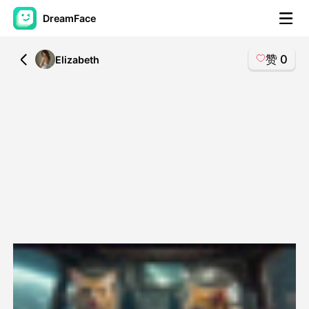
DreamFace
赞
0
All
Elizabeth
人工智能工具
头像视频
▼
AI视频
▼
AI照片
▼
其他工具
▼
查看所有工具
模板