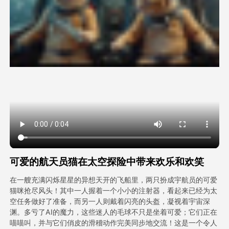
头像视频
▼
AI视频
▼
AI照片
▼
其他工具
▼
查看所有模板
可爱的航天员猫在太空探险中带来欢乐和欢笑
图库
在一艘充满闪烁星星的异想天开的飞船里，两只扮成宇航员的可爱
猫咪抢尽风头！其中一人握着一个小小的注射器，看起来已经为太
空任务做好了准备，而另一人则戴着闪亮的头盔，凝视着宇宙深
渊。多亏了AI的魔力，这些迷人的毛球不只是坐着可爱；它们正在
博客
喵喵叫，并与它们俏皮的滑稽动作完美同步地交流！这是一个令人