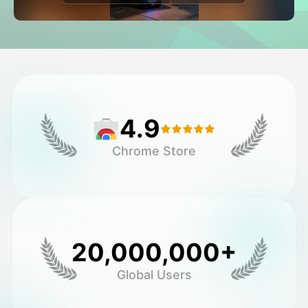
فيديو الصورة الرمزية
▼
فيديو AI
▼
صور منظمة العفو الدولية
▼
4.9
أدوات أخرى
▼
Chrome Store
شاهد جميع القوالب
الاستعراض
20,000,000+
Global Users
المدونة