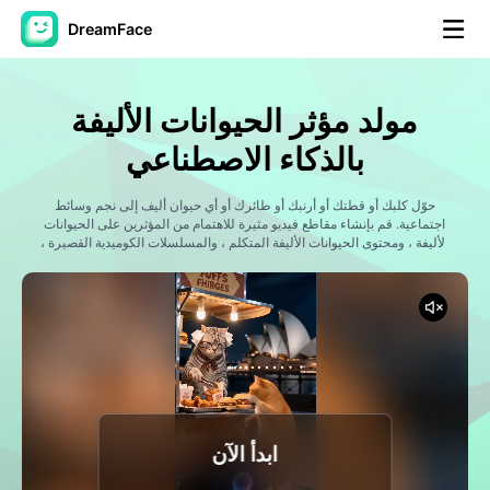
DreamFace
أدوات الذكاء الاصطناعي
مولد مؤثر الحيوانات الأليفة
فيديو الصورة الرمزية
▼
بالذكاء الاصطناعي
فيديو AI
حوّل كلبك أو قطتك أو أرنبك أو طائرك أو أي حيوان أليف إلى نجم وسائط
▼
اجتماعية. قم بإنشاء مقاطع فيديو مثيرة للاهتمام من المؤثرين على الحيوانات
الأليفة ، ومحتوى الحيوانات الأليفة المتكلم ، والمسلسلات الكوميدية القصيرة ،
ومدونات فيديو نمط الحياة ، ومقاطع فيديو فيروسية قصيرة مع رسوم متحركة
صور منظمة العفو الدولية
▼
مدفوعة بالذكاء الاصطناعي ورواية القصص.
أدوات أخرى
▼
شاهد جميع الأدوات
ابدأ الآن
القوالب