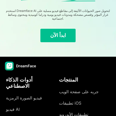
استخدم Dreamface AI لتحويل صور الحيوانات الأليفة إلى مقاطع فيديو مسلية على
غرار المؤثر وقصص مضحكة ومدونات فيديو يومية ودراما كوميدية ومحتوى وسائط
اجتماعية.
ابدأ الآن
DreamFace
المنتجات
أدوات الذكاء
الاصطناعي
جربه على صفحة الويب
فيديو الصورة الرمزية
تطبيقات iOS
فيديو AI
تطبيقات الأندرويد