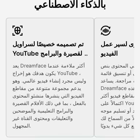
بالذكاء الاصطناعي
قوى لسير عمل
تم تصميمه خصيصًا لسراويل
الفيديو
YouTube القصيرة والبرامج
التعليمية والقنوات التي لا
منشئي المحتوى بنص
يعد Dreamface أكثر ملاءمة عندما
تظهر
سي أو تنسيق قائمة
يكون هدفك هو إخراج YouTube ،
نية مراجعة. يساعد
وليس مجرد إنشاء فيديو عالمي. وهو
Dreamface في تحويل هذه
يدعم مجموعة متنوعة من مقاطع
 مقاطع فيديو أكثر
الفيديو التي ينشرها منشئو المحتوى
اكتمالاً على YouTube مع صور
بالفعل ، بما في ذلك الأفلام القصيرة
سرد أو تسليم موجه
والبرامج التعليمية والموضحين
بدلاً من السماح لك
والتعليقات ومحتوى القناة غير
المجهول.