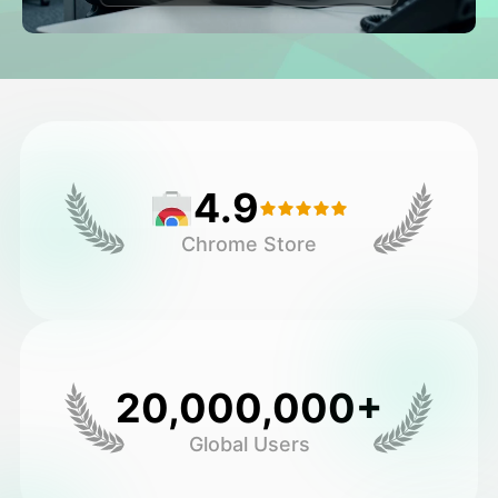
فيديو الصورة الرمزية
▼
فيديو AI
▼
صور منظمة العفو الدولية
▼
4.9
أدوات أخرى
▼
Chrome Store
شاهد جميع القوالب
الاستعراض
20,000,000+
Global Users
المدونة