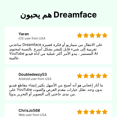
هم يحبون Dreamface
Yaran
iOS user from USA
ساعدني Dreamface على الانتقال من سيناريو أو فكرة قصيرة
تقريبية إلى شيء قابل للنشر بشكل أسرع. بالنسبة لمحتوى
YouTube المستمر ، يبدو الأمر أكثر عملية من أداة فيديو AI
عالمية.
Doubledeezy53
Android user from USA
ما أثار إعجابي هو أنه أصبح من الأسهل بكثير إنشاء مقاطع فيديو
على YouTube بدون وجه. تقلل خيارات مقدم العرض والصوت
من مدى حاجتي إلى التصوير أو التحرير يدويًا.
ChrisJo568
Web user from USA