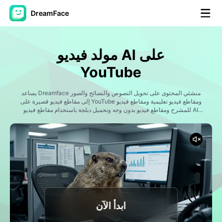
DreamFace
أدوات الذكاء الاصطناعي
مولد فيديو AI على
فيديو الصورة الرمزية
▼
YouTube
فيديو AI
يساعد Dreamface منشئي المحتوى على تحويل النصوص والنصائح والصور
▼
إلى مقاطع فيديو قصيرة على YouTube ومقاطع فيديو تعليمية ومقاطع فيديو
للمشرح ومقاطع فيديو بدون وجه وتحميل دبلجة باستخدام مقاطع فيديو AI
وصور الملف الشخصي والصوت وأدوات الترجمة.
صور منظمة العفو الدولية
▼
أدوات أخرى
▼
شاهد جميع الأدوات
ابدأ الآن
القوالب