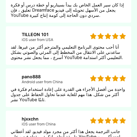
إذا كان سير العمل الخاص بك يبدأ بسيناريو أو خطة درس أو فكرة
تعليق ، فإن Dreamface يجعل من الأسهل تحويله إلى فيديو
YouTube سردي دون الحاجة إلى كومة إنتاج كبيرة.
TILLEON 101
iOS user from USA
أنا أحب محتوى البرنامج التعليمي والمترجم أكثر من غيرها. لقد
ساعدني على الانتقال من المخطط إلى المرئي والصوتي بشكل
أسرع ، مما يجعل نشر محتوى YouTube التعليمي أكثر استدامة.
pano888
Android user from China
واحدة من أفضل الأجزاء هي القدرة على إعادة استخدام فكرة في
أكثر من شكل. هذا مهم للغاية عندما تحاول الحفاظ على جدول
نشر YouTube ثابتًا.
hjxxchn
iOS user from China
جانب الترجمة يجعل هذا أكثر من مجرد مولد فيديو. لقد أعطاني
طريقة أنظف لتكييف مقطع فيديو على YouTube لعدد أكبر من