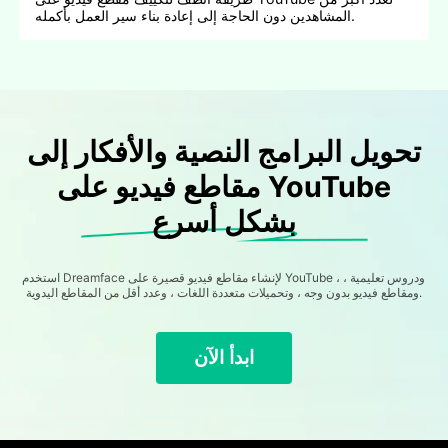
المشاهدين دون الحاجة إلى إعادة بناء سير العمل بأكمله.
تحويل البرامج النصية والأفكار إلى
مقاطع فيديو على YouTube
بشكل أسرع
استخدم Dreamface لإنشاء مقاطع فيديو قصيرة على YouTube ، ودروس تعليمية ،
ومقاطع فيديو بدون وجه ، وتحميلات متعددة اللغات ، وعدد أقل من المقاطع اليدوية.
ابدأ الآن