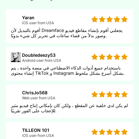
Yaran
iOS user from USA
أقوم بالتبديل لأن Dreamface يجعلني أقوم بإنشاء مقاطع فيديو
وصور بدلاً من قضاء ساعات في تحرير كل شيء يدويًا.
Doubledeezy53
Android user from USA
باستخدام جميع أدوات الذكاء الاصطناعي في منصة واحدة ، يتم
إنشاء محتوى TikTok و Instagram بشكل أسرع بشكل ملحوظ.
ChrisJo568
Web user from USA
لم يكن لدي خلفية عن المقطع ، ولكن كان بإمكاني إنتاج فيديو مثير
للإعجاب على الفور تقريبًا.
TILLEON 101
iOS user from USA