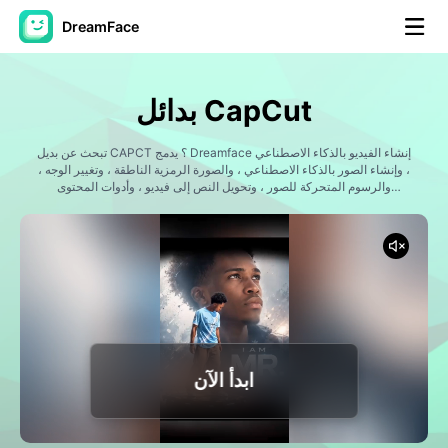
DreamFace
أدوات الذكاء الاصطناعي
بدائل CapCut
فيديو الصورة الرمزية
▼
تبحث عن بديل CAPCT ؟ يدمج Dreamface إنشاء الفيديو بالذكاء الاصطناعي
، وإنشاء الصور بالذكاء الاصطناعي ، والصورة الرمزية الناطقة ، وتغيير الوجه ،
فيديو AI
والرسوم المتحركة للصور ، وتحويل النص إلى فيديو ، وأدوات المحتوى
▼
الفيروسي ، والمزيد في نظام أساسي واحد. قم بإنشاء مقاطع فيديو على
وسائل التواصل الاجتماعي ، ومحتوى تسويقي ، وشخصيات AI ، ومقاطع فيديو
قصيرة مسلية دون مهارات تحرير متقدمة.
صور منظمة العفو الدولية
▼
أدوات أخرى
▼
شاهد جميع الأدوات
ابدأ الآن
القوالب