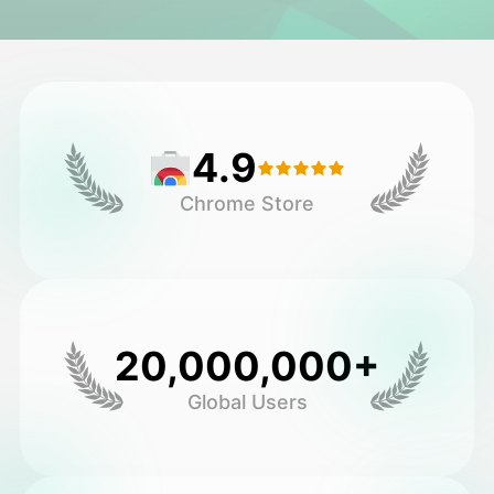
فيديو الصورة الرمزية
▼
فيديو AI
▼
4.9
صور منظمة العفو الدولية
▼
Chrome Store
أدوات أخرى
▼
شاهد جميع القوالب
20,000,000+
الاستعراض
Global Users
المدونة