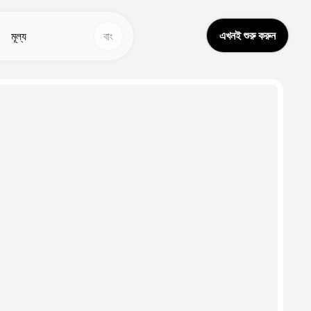
এখনই শুরু করুন
মূল্য
বাং
অন্যান্য সরঞ্জাম
অন্যান্য সরঞ্জাম
এআই ভিডিও অনুবাদক
ভয়েস স্টুডিও
Hot
Hot
ড্রিম অ্যাভাটার ২.০
মুখ বিনিময়
New
ভয়েস ক্লোন
ভিডিও অনুবাদ
New
ভিডিও বাড়ান
AI শব্দ
এআই ভয়েস চেঞ্জার
আজীবন ভিডিও
New