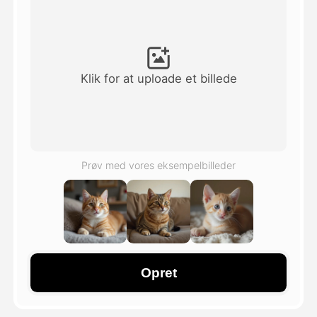
Avatar video
▼
AI video
▼
Klik for at uploade et billede
Foto:
▼
Andre værktøjer
▼
Prøv med vores eksempelbilleder
Se alle skabeloner
Galleri
Opret
Blog