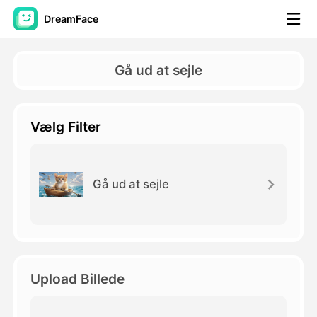
DreamFace
AI-værktøjer
Gå ud at sejle
Avatar video
▼
Vælg Filter
AI video
▼
Foto:
▼
Gå ud at sejle
Andre værktøjer
▼
Se alle værktøjer
Upload Billede
Skabeloner