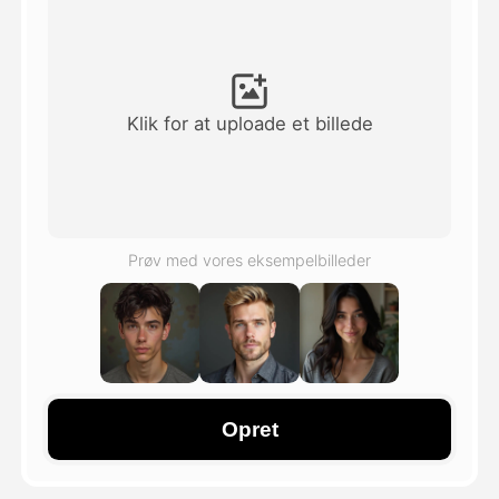
Avatar video
▼
AI video
▼
Klik for at uploade et billede
Foto:
▼
Andre værktøjer
▼
Prøv med vores eksempelbilleder
Se alle skabeloner
Galleri
Opret
Blog