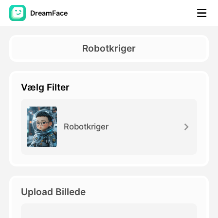
DreamFace
AI-værktøjer
Robotkriger
Avatar video
▼
Vælg Filter
AI video
▼
Foto:
▼
Robotkriger
Andre værktøjer
▼
Se alle værktøjer
Upload Billede
Skabeloner