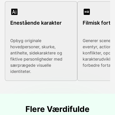
Enestående karakter
Filmisk fortæ
Opbyg originale
Generer scener 
hovedpersoner, skurke,
eventyr, action, f
antihelte, sidekaraktere og
konflikter, opda
fiktive personligheder med
karakterudviklin
særprægede visuelle
forbedre fortæll
identiteter.
Flere Værdifulde