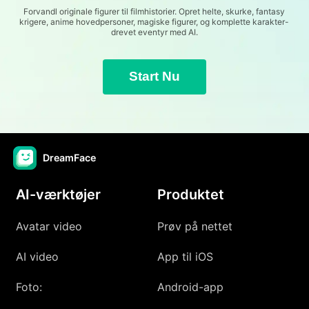
Forvandl originale figurer til filmhistorier. Opret helte, skurke, fantasy
krigere, anime hovedpersoner, magiske figurer, og komplette karakter-
drevet eventyr med AI.
Start Nu
DreamFace
AI-værktøjer
Produktet
Avatar video
Prøv på nettet
AI video
App til iOS
Foto:
Android-app