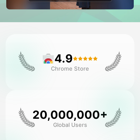
Avatar video
▼
AI video
▼
Foto:
▼
4.9
Andre værktøjer
▼
Chrome Store
Se alle skabeloner
Galleri
20,000,000+
Global Users
Blog