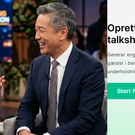
Opret
talks
Generer eng
gæster i ber
underholdn
Start 