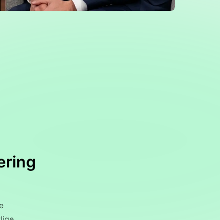
ering
e
lige