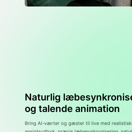
Naturlig læbesynkronis
og talende animation
Bring AI-værter og gæster til live med realistisk
ansigtsudtryk, præcis læbesynkronisering, natur