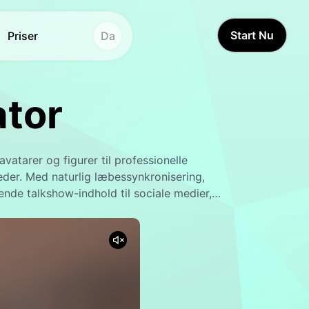
Start Nu
Priser
Da
Andre værktøjer
Andre værktøjer
ator
Stemmestudie
Stemmestudie
Hot
Hot
Ansigtsbytte
Videooversætter
New
vatarer og figurer til professionelle
Videooversætter
Ansigtsbytte
New
der. Med naturlig læbessynkronisering,
de talkshow-indhold til sociale medier,
AI-lyd
Videoforstærker
Livstidsvideo
AI-stemmeskifter
New