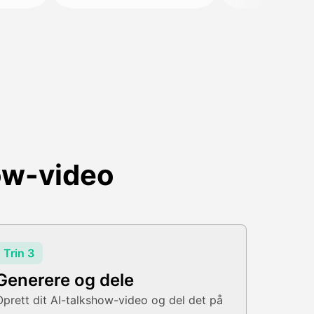
ow-video
Trin 3
Generere og dele
Oprett dit AI-talkshow-video og del det på