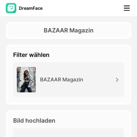
DreamFace
KI-Tools
BAZAAR Magazin
Avatar-Video
▼
Filter wählen
KI-Video
▼
KI-Fotos
▼
BAZAAR Magazin
Weitere Instrumente
▼
Alle Tools anzeigen
Bild hochladen
Vorlagen