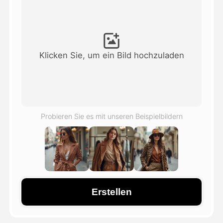
Avatar-Video
▼
KI-Video
▼
Klicken Sie, um ein Bild hochzuladen
KI-Fotos
▼
Weitere Instrumente
▼
Probieren Sie es mit unseren Beispielbildern
Alle Vorlagen anzeigen
Galerie
Erstellen
Blog