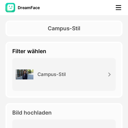
DreamFace
KI-Tools
Campus-Stil
Avatar-Video
▼
Filter wählen
KI-Video
▼
KI-Fotos
▼
Campus-Stil
Weitere Instrumente
▼
Alle Tools anzeigen
Bild hochladen
Vorlagen