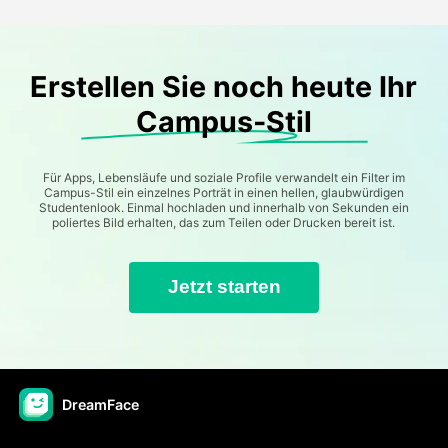
Erstellen Sie noch heute Ihr
Campus-Stil
Für Apps, Lebensläufe und soziale Profile verwandelt ein Filter im
Campus-Stil ein einzelnes Porträt in einen hellen, glaubwürdigen
Studentenlook. Einmal hochladen und innerhalb von Sekunden ein
poliertes Bild erhalten, das zum Teilen oder Drucken bereit ist.
Jetzt starten
DreamFace