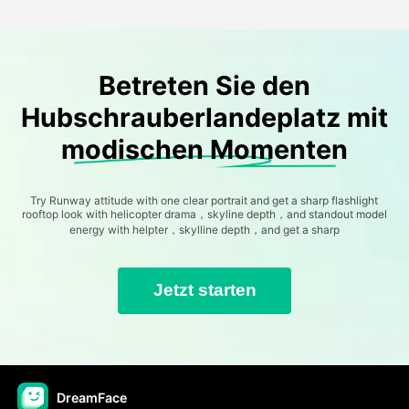
Betreten Sie den
Hubschrauberlandeplatz mit
modischen Momenten
Try Runway attitude with one clear portrait and get a sharp flashlight
rooftop look with helicopter drama，skyline depth，and standout model
energy with helpter，skylline depth，and get a sharp
Jetzt starten
DreamFace