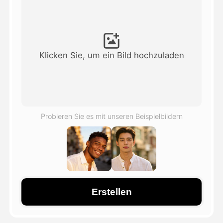
Avatar-Video
▼
KI-Video
▼
Klicken Sie, um ein Bild hochzuladen
KI-Fotos
▼
Weitere Instrumente
▼
Probieren Sie es mit unseren Beispielbildern
Alle Vorlagen anzeigen
Galerie
Erstellen
Blog