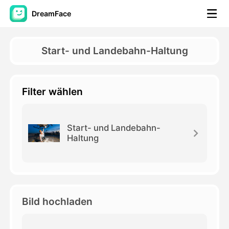
DreamFace
KI-Tools
Start- und Landebahn-Haltung
Avatar-Video
▼
Filter wählen
KI-Video
▼
KI-Fotos
▼
Start- und Landebahn-
Haltung
Weitere Instrumente
▼
Alle Tools anzeigen
Bild hochladen
Vorlagen