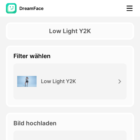
DreamFace
KI-Tools
Low Light Y2K
Avatar-Video
▼
Filter wählen
KI-Video
▼
KI-Fotos
▼
Low Light Y2K
Weitere Instrumente
▼
Alle Tools anzeigen
Bild hochladen
Vorlagen