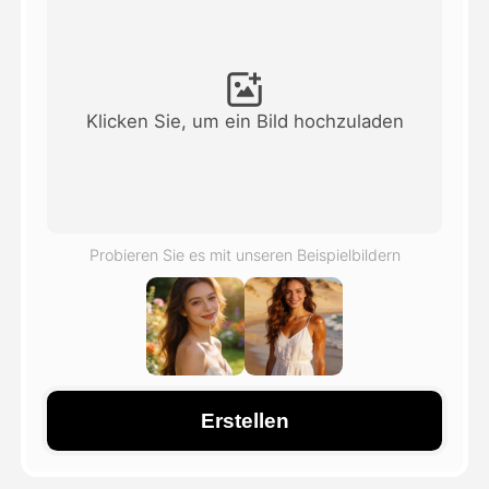
Avatar-Video
▼
KI-Video
▼
Klicken Sie, um ein Bild hochzuladen
KI-Fotos
▼
Weitere Instrumente
▼
Probieren Sie es mit unseren Beispielbildern
Alle Vorlagen anzeigen
Galerie
Erstellen
Blog