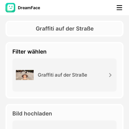
DreamFace
KI-Tools
Graffiti auf der Straße
Avatar-Video
▼
Filter wählen
KI-Video
▼
KI-Fotos
▼
Graffiti auf der Straße
Weitere Instrumente
▼
Alle Tools anzeigen
Bild hochladen
Vorlagen