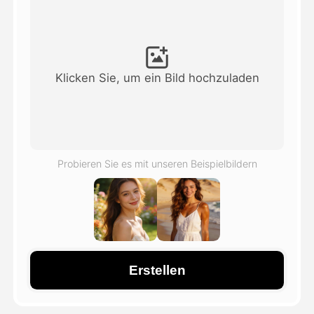
Avatar-Video
▼
KI-Video
▼
Klicken Sie, um ein Bild hochzuladen
KI-Fotos
▼
Weitere Instrumente
▼
Probieren Sie es mit unseren Beispielbildern
Alle Vorlagen anzeigen
Galerie
Erstellen
Blog