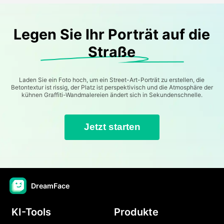
Legen Sie Ihr Porträt auf die
Straße
Laden Sie ein Foto hoch, um ein Street-Art-Porträt zu erstellen, die
Betontextur ist rissig, der Platz ist perspektivisch und die Atmosphäre der
kühnen Graffiti-Wandmalereien ändert sich in Sekundenschnelle.
Jetzt starten
DreamFace
KI-Tools
Produkte