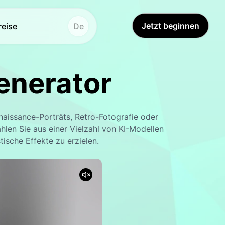
Jetzt beginnen
reise
De
os
tere Instrumente
enerator
u Bild
Videoübersetzung
Hot
Hot
er
eo-Übersetzer
New
naissance-Porträts, Retro-Fotografie oder
rgrundentferner
ichter tauschen
New
hlen Sie aus einer Vielzahl von KI-Modellen
ische Effekte zu erzielen.
erbesserer
eo Enhancer
ddetektor
Schallwandler
New
New