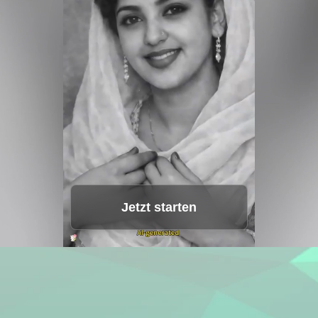
Sprachstudio
Hot
Gesichter tauschen
New
Video-Übersetzer
New
Video-Verbesserer
Lifetime Video
Jetzt starten