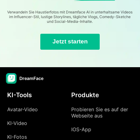
Verwandeln Sie Haustierfotos mit Dreamface AI in unterhaltsame Videos
im Influencer-Stil, lustige Storylines, tägliche Vlogs, Comedy-Sketche
und Social-Media-Inhalte.
Jetzt starten
DreamFace
KI-Tools
Produkte
Avatar-Video
Probieren Sie es auf der
Webseite aus
KI-Video
IOS-App
KI-Fotos