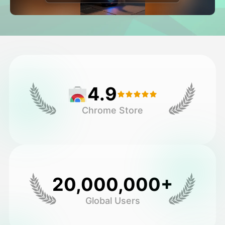
Avatar-Video
▼
KI-Video
▼
KI-Fotos
▼
4.9
Weitere Instrumente
▼
Chrome Store
Alle Vorlagen anzeigen
Galerie
20,000,000+
Global Users
Blog