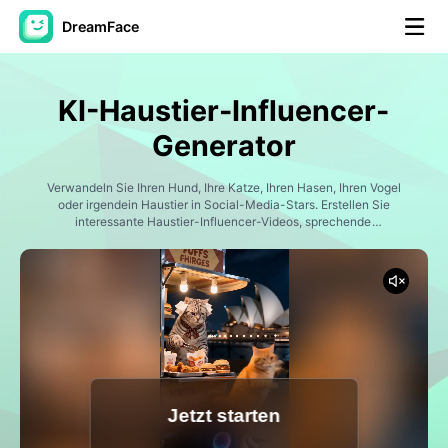
DreamFace
KI-Tools
KI-Haustier-Influencer-
Avatar-Video
▼
Generator
KI-Video
Verwandeln Sie Ihren Hund, Ihre Katze, Ihren Hasen, Ihren Vogel
▼
oder irgendein Haustier in Social-Media-Stars. Erstellen Sie
interessante Haustier-Influencer-Videos, sprechende
Haustierinhalte, Comedy-Sketche, Lifestyle-Videoblogs und virale
KI-Fotos
▼
Kurzvideos mit künstlicher Intelligenz-gesteuerten Animationen und
Storytelling.
Weitere Instrumente
▼
Alle Tools anzeigen
Jetzt starten
Vorlagen