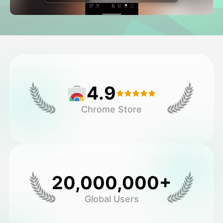
Avatar-Video
▼
KI-Video
▼
KI-Fotos
▼
4.9
Weitere Instrumente
▼
Chrome Store
Alle Vorlagen anzeigen
Galerie
20,000,000+
Global Users
Blog