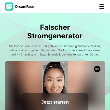
DreamFace
KI-Tools
Falscher
Avatar-Video
▼
Stromgenerator
KI-Video
Sie können realistische und gefälschte Streaming-Videos erstellen,
▼
ohne online zu gehen. Verwandeln Sie Fotos, Avatare, Charaktere
und KI-Charaktere in faszinierende Live-Inhalte, darunter Game-
Streams, Podcasts, Reaktionsvideos, Shopping-Streams,
KI-Fotos
▼
Influencer-Streams und virale Social-Media-Momente. Dreamface
erleichtert die Erstellung von Inhalten, die wie echte Live-
Übertragungen aussehen, durch realistisches Streaming-Media-
Weitere Instrumente
▼
Layout, Echtzeit-Chat-Effekte, sprechende Animationen und
Erstellervorlagen.
Alle Tools anzeigen
Jetzt starten
Vorlagen