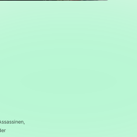
 Assassinen,
der