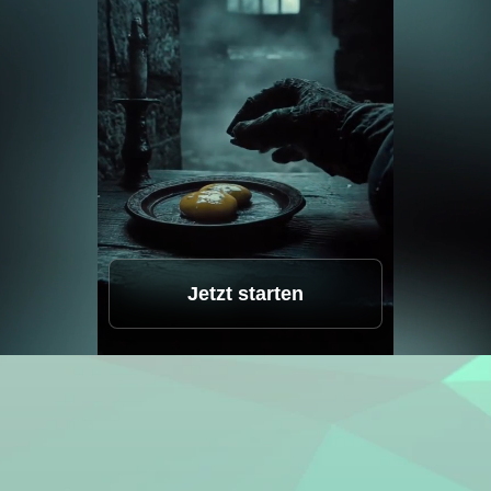
Sprachstudio
Hot
Gesichter tauschen
New
Video-Übersetzer
New
Video-Verbesserer
Lifetime Video
Jetzt starten