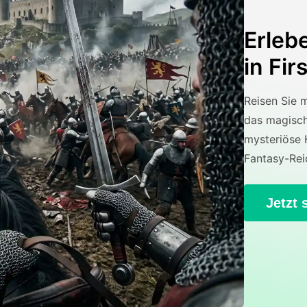
Erleb
in Fir
Reisen Sie m
das magisch
mysteriöse 
Fantasy-Rei
Jetzt 