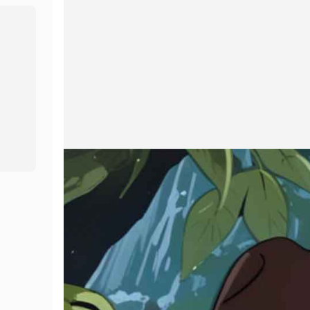
Στούντιο φωνής
Επαγγελματίας
Hot
Hot
Ανταλλαγή προσώπων
Μετάφραση βίντεο
New
Μετάφραση βίντεο
Κλώνος φωνής
New
Ήχος τεχνητής νοημοσύνης
Βίντεο βελτιωτή
Βίντεο διά βίου
Αλλαγή φωνής
New