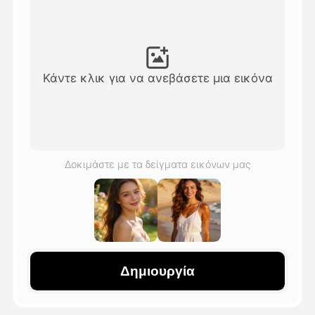
Βίντεο του Avatar
▼
Βίντεο
▼
Κάντε κλικ για να ανεβάσετε μια εικόνα
Φωτογραφία
▼
Άλλα Μέσα
▼
Δοκιμάστε με τα δείγματα εικόνων μας
Δείτε όλα τα πρότυπα
Γκαλερί
Δημιουργία
Blog