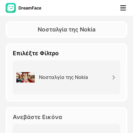
DreamFace
Εργαλεία AI
Νοσταλγία της Nokia
Βίντεο του Avatar
▼
Επιλέξτε Φίλτρο
Βίντεο
▼
Φωτογραφία
▼
Νοσταλγία της Nokia
Άλλα Μέσα
▼
Δείτε όλα τα εργαλεία
Ανεβάστε Εικόνα
Πρότυπα