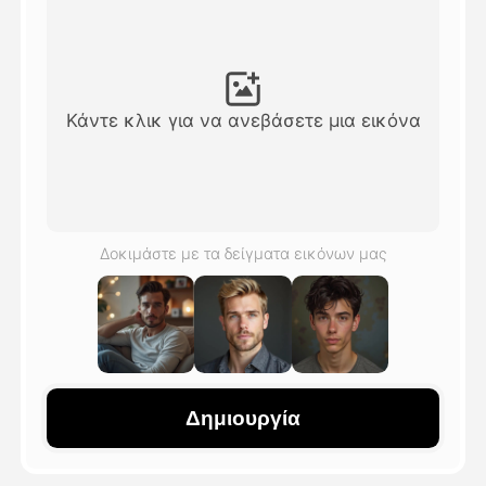
Βίντεο του Avatar
▼
Βίντεο
▼
Κάντε κλικ για να ανεβάσετε μια εικόνα
Φωτογραφία
▼
Άλλα Μέσα
▼
Δοκιμάστε με τα δείγματα εικόνων μας
Δείτε όλα τα πρότυπα
Γκαλερί
Δημιουργία
Blog