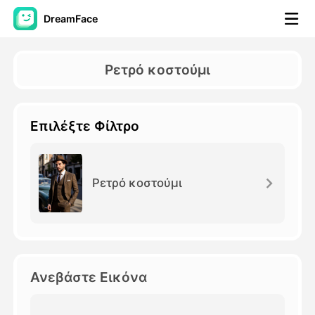
DreamFace
Εργαλεία AI
Ρετρό κοστούμι
Βίντεο του Avatar
▼
Επιλέξτε Φίλτρο
Βίντεο
▼
Φωτογραφία
▼
Ρετρό κοστούμι
Άλλα Μέσα
▼
Δείτε όλα τα εργαλεία
Ανεβάστε Εικόνα
Πρότυπα