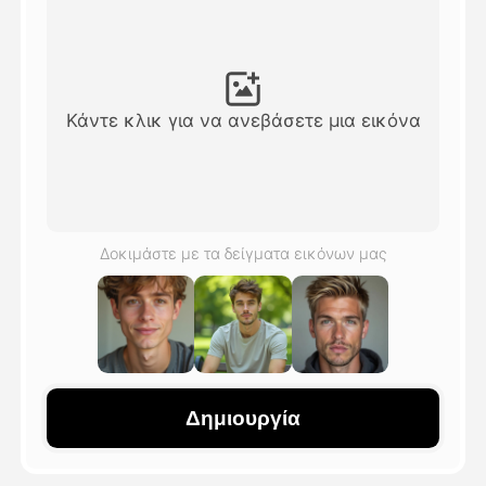
Βίντεο του Avatar
▼
Βίντεο
▼
Κάντε κλικ για να ανεβάσετε μια εικόνα
Φωτογραφία
▼
Άλλα Μέσα
▼
Δοκιμάστε με τα δείγματα εικόνων μας
Δείτε όλα τα πρότυπα
Γκαλερί
Δημιουργία
Blog