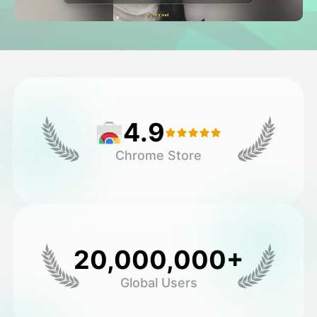
Βίντεο του Avatar
▼
Βίντεο
▼
Φωτογραφία
▼
4.9
Άλλα Μέσα
▼
Chrome Store
Δείτε όλα τα πρότυπα
Γκαλερί
20,000,000+
Global Users
Blog