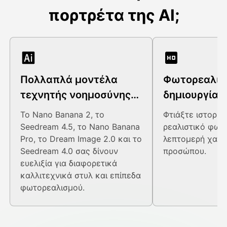
πορτρέτα της AI;
Πολλαπλά μοντέλα
Φωτορεαλισ
τεχνητής νοημοσύνης
δημιουργία 
για ποικιλία στυλ
Το Nano Banana 2, το
Φτιάξτε ιστορικ
Seedream 4.5, το Nano Banana
ρεαλιστικό φωτι
Pro, το Dream Image 2.0 και το
λεπτομερή χαρα
Seedream 4.0 σας δίνουν
προσώπου.
ευελιξία για διαφορετικά
καλλιτεχνικά στυλ και επίπεδα
φωτορεαλισμού.